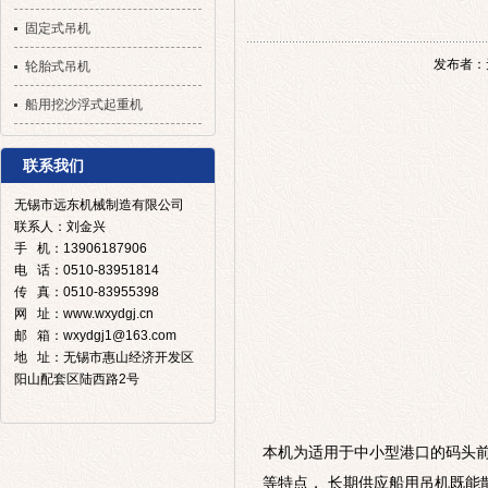
固定式吊机
发布者：无
轮胎式吊机
船用挖沙浮式起重机
联系我们
无锡市远东机械制造有限公司
联系人：刘金兴
手 机：13906187906
电 话：0510-83951814
传 真：0510-83955398
网 址：www.wxydgj.cn
邮 箱：wxydgj1@163.com
地 址：无锡市惠山经济开发区
阳山配套区陆西路2号
本机为适用于中小型港口的码头
等特点
，
长期供应船用吊机
既能