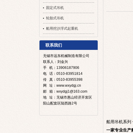
固定式吊机
轮胎式吊机
船用挖沙浮式起重机
联系我们
无锡市远东机械制造有限公司
联系人：刘金兴
手 机：13906187906
电 话：0510-83951814
传 真：0510-83955398
网 址：www.wxydgj.cn
邮 箱：wxydgj1@163.com
地 址：无锡市惠山经济开发区
阳山配套区陆西路2号
船用吊机
系列
一家专业生产