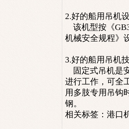
2.好的
船用
吊机
该机型按《GB381
机械
安全规程》
3.好的
船用
吊机
固定式吊机
是
进行工作，可全
用多肢专用吊钩
钢。
相关标签：
港口