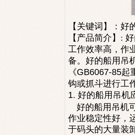
【关键词】：好
【产品简介】:
好
工作效率高，作
备。好的船用吊机按
《GB6067-8
钩或抓斗进行工
1.
船用吊机
好的
好的
船用
吊机
作业稳定性好，
于码头的大量装