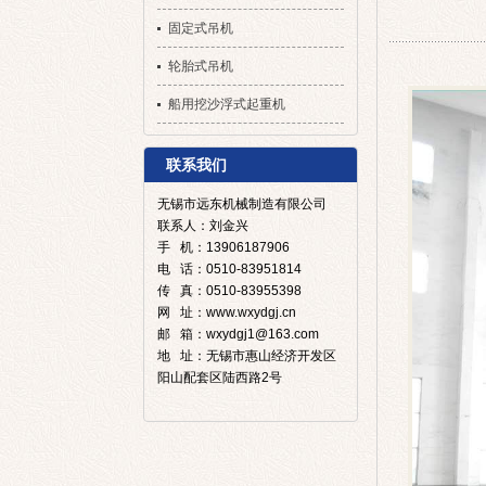
固定式吊机
轮胎式吊机
船用挖沙浮式起重机
联系我们
无锡市远东机械制造有限公司
联系人：刘金兴
手 机：13906187906
电 话：0510-83951814
传 真：0510-83955398
网 址：www.wxydgj.cn
邮 箱：wxydgj1@163.com
地 址：无锡市惠山经济开发区
阳山配套区陆西路2号