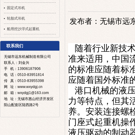
固定式吊机
轮胎式吊机
发布者：无锡市远东机械
船用挖沙浮式起重机
随着行业新技
联系我们
准来适用，中国
无锡市远东机械制造有限公司
联系人：刘金兴
的标准应随着标
手 机：13906187906
电 话：0510-83951814
应随着国外标准
传 真：0510-83955398
网 址：www.wxydgj.cn
港口机械
的液
邮 箱：wxydgj1@163.com
力等特点，但其
地 址：无锡市惠山经济开发区
阳山配套区陆西路2号
养。安装连接螺
门座式起重机操
液压驱动的制动